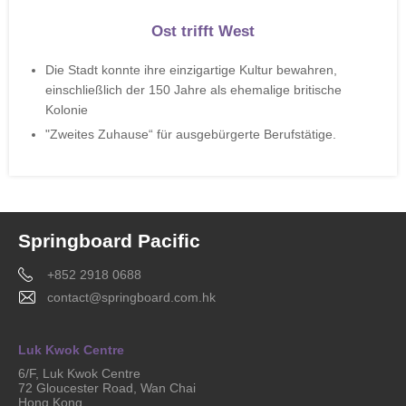
Ost trifft West
Die Stadt konnte ihre einzigartige Kultur bewahren,
einschließlich der 150 Jahre als ehemalige britische
Kolonie
"Zweites Zuhause“ für ausgebürgerte Berufstätige.
Springboard Pacific
+852 2918 0688
contact@springboard.com.hk
Luk Kwok Centre
6/F, Luk Kwok Centre
72 Gloucester Road, Wan Chai
Hong Kong