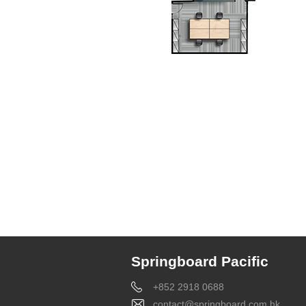
Springboard Pacific
+852 2918 0688
contact@springboard.com.hk