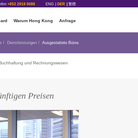
lefon
+852 2918 0688
ENG
GER
繁體
oard
Warum Hong Kong
Anfrage
e
Dienstleistungen
Ausgestattete Büros
Buchhaltung und Rechnungswesen
ünftigen Preisen