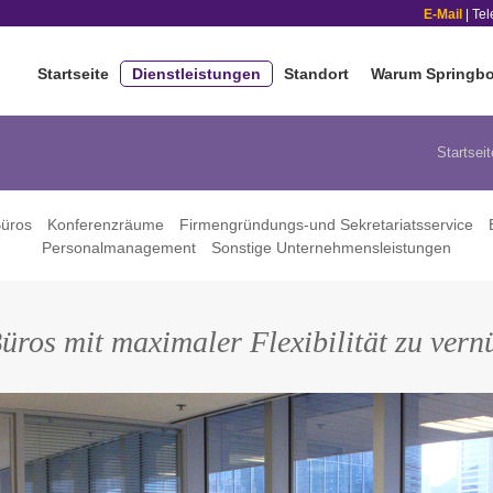
E-Mail
| Te
Startseite
Dienstleistungen
Standort
Warum Springb
Startseit
Büros
Konferenzräume
Firmengründungs-und Sekretariatsservice
Personalmanagement
Sonstige Unternehmensleistungen
üros mit maximaler Flexibilität zu vern