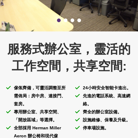
服務式辦公室，靈活的
工作空間，共享空間:
傢俬齊備，可靈活調整至所
24小時安全智能卡進出。
需佈局：房中房、連接門、
先進的電話系統、高速網
套房。
絡。
專用辦公室、共享空間、
齊全的辦公室設備。
「開放區域」等選擇。
設施維修、保養及升級。
全部採用 Herman Miller
停車場設施。
Aeron 辦公椅和現代傢